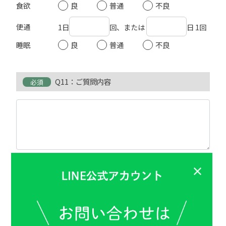
食欲
良
普通
不良
便通
1日
回、または
日 1回
睡眠
良
普通
不良
Q11：ご質問内容
必須
0
/ 500
※500文字以内でご入力ください。