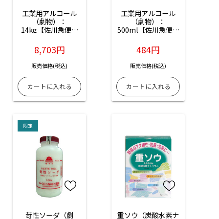
工業用アルコール
工業用アルコール
（劇物）：
（劇物）：
14kg【佐川急便の
500ml【佐川急便の
み】【※離島・沖縄
み】【※離島・沖縄
は船便となります】
は船便となります】
8,703円
484円
販売価格(税込)
販売価格(税込)
限定
苛性ソーダ（劇
重ソウ（炭酸水素ナ