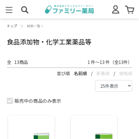
トップ
＞
検索一覧 >
食品添加物・化学工業薬品等
全
13
商品
1 件～13 件（全13件）
並び順
名前順
/
新着順
/
価格順
販売中の商品のみ表示