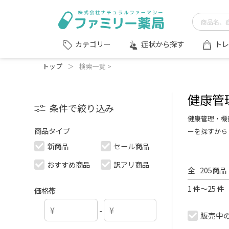
症状から探す
トレ
カテゴリー
トップ
＞
検索一覧 >
健康管
条件で絞り込み
健康管理・機
商品タイプ
ーを探すから
新商品
セール商品
おすすめ商品
訳アリ商品
全
205
商品
1 件～25 
価格帯
-
販売中