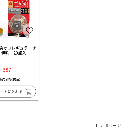
灸オフレギュラーき
う伊吹：20点入
387円
販売価格(税込)
1
/
9ページ