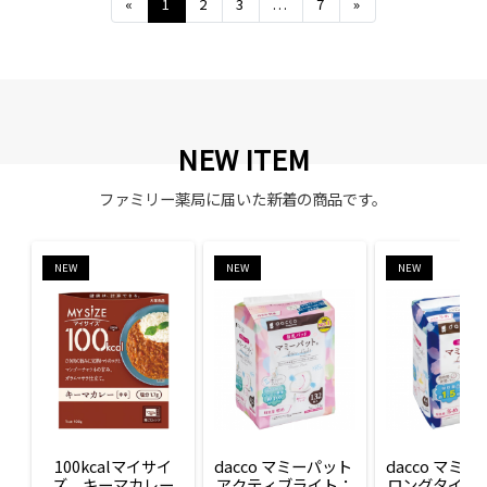
Previous
Next
«
1
2
3
...
7
»
NEW ITEM
ファミリー薬局に届いた新着の商品です。
NEW
NEW
NEW
100kcalマイサイ
dacco マミーパット 
dacco マミー
ズ　キーマカレー
アクティブライト：
ロングタイム：