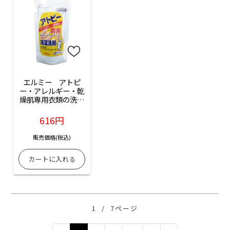
エルミー　アトピ
ー・アレルギー・乾
燥肌専用衣類の洗濯
洗剤（詰替え）：
800mL入
616円
販売価格(税込)
1
/
7ページ