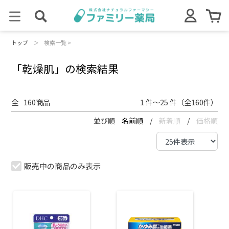
トップ
＞
検索一覧 >
「乾燥肌」の検索結果
全
160
商品
1 件～25 件（全160件）
並び順
名前順
/
新着順
/
価格順
販売中の商品のみ表示