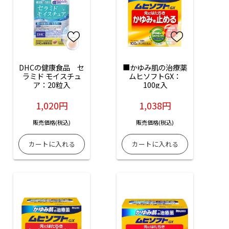
DHCの健康食品　セ
■かゆみ肌の治療薬
ラミド モイスチュ
ムヒソフトGX：
ア：20粒入
100g入
1,020円
1,038円
販売価格(税込)
販売価格(税込)