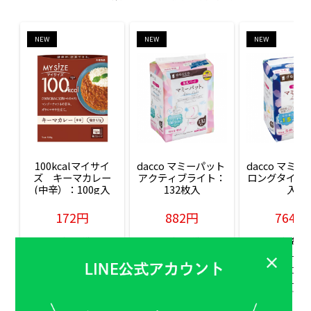
NEW
NEW
NEW
100kcalマイサイ
dacco マミーパット 
dacco マミー
ズ　キーマカレー
アクティブライト：
ロングタイム：
(中辛）：100g入
132枚入
入
172円
882円
764円
販売価格(税込)
販売価格(税込)
販売価格(税込