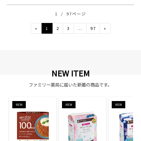
1
/
97ページ
Previous
Next
«
1
2
3
...
97
»
NEW ITEM
ファミリー薬局に届いた新着の商品です。
NEW
NEW
NEW