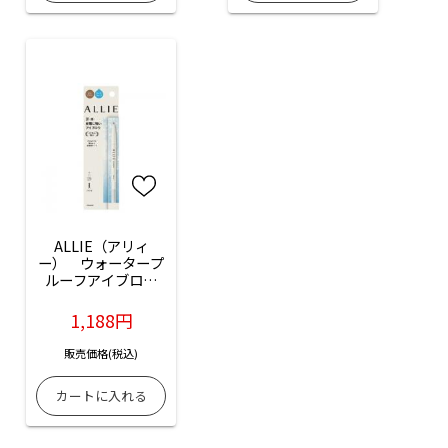
ALLIE（アリィ
ー）　ウォータープ
ルーフアイブロウ
N（LBR）ライトブ
ラウン：0.15g入
1,188円
販売価格(税込)