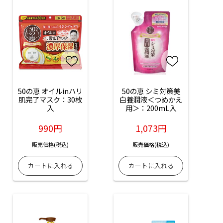
50の恵 オイルinハリ
50の恵 シミ対策美
肌完了マスク：30枚
白養潤液＜つめかえ
入
用＞：200mL入
990円
1,073円
販売価格(税込)
販売価格(税込)