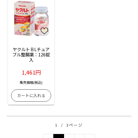
ヤクルトＢLチュア
ブル整腸薬：126錠
入
1,461円
販売価格(税込)
1
/
3ページ