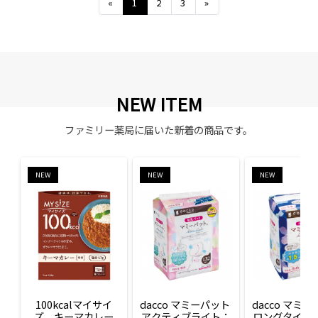
Previous
Next
«
1
2
3
»
NEW ITEM
ファミリー薬局に届いた新着の商品です。
NEW
NEW
NEW
100kcalマイサイ
dacco マミーパット 
dacco マミー
ズ　キーマカレー
アクティブライト：
ロングタイム：