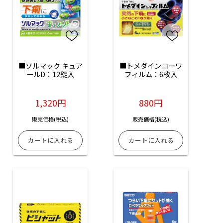
■ソルマック キュア
■トメダインコーワ
ールD：12錠入
フィルム：6枚入
1,320円
880円
販売価格(税込)
販売価格(税込)