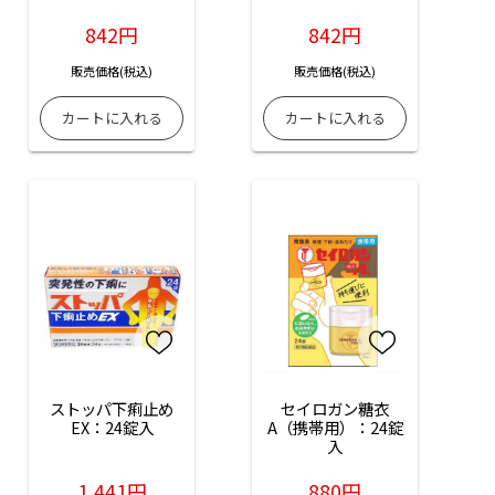
842円
842円
販売価格(税込)
販売価格(税込)
ストッパ下痢止め
セイロガン糖衣
EX：24錠入
A（携帯用）：24錠
入
1,441円
880円