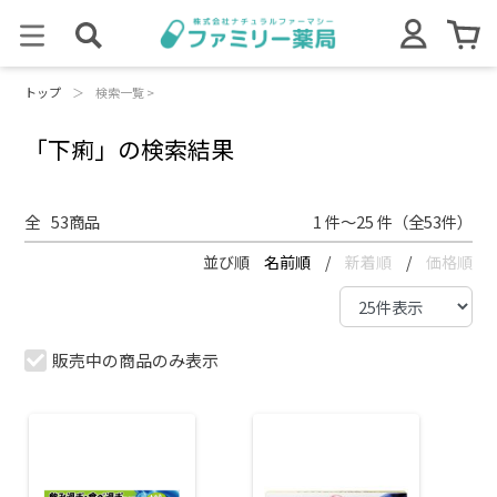
トップ
＞
検索一覧 >
「下痢」の検索結果
全
53
商品
1 件～25 件（全53件）
並び順
名前順
/
新着順
/
価格順
販売中の商品のみ表示