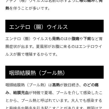
アデノ（喉）ウイルスは名前の示すように
喉の痛み
と
発
熱
を伴うことが多いです。
エンテロ（腸）ウイルス
エンテロ（腸）ウイルスも
発熱
のほか
腹痛
や
下痢
など胃
腸症状が出ます。夏風邪がお腹に来るのはエンテロウイ
ルスが腸で増殖するからです。
咽頭結膜熱（プール熱）
咽頭結膜熱（プール熱）は
高熱
が数日続き、
のどの痛
み
、
結膜充血
が特徴で夏場、プールを介して感染したこ
とから、プール熱と呼ばれています。大人でも感染する
と扁桃炎や肺炎を引き起こすことがあります。原因はア