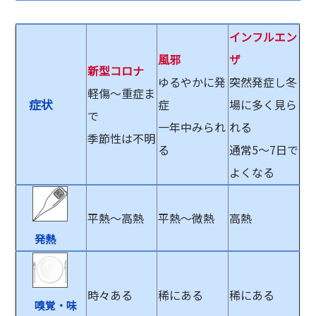
インフルエン
風邪
ザ
新型コロナ
ゆるやかに発
突然発症し冬
軽傷～重症ま
症状
症
場に多く見ら
で
一年中みられ
れる
季節性は不明
る
通常5～7日で
よくなる
平熱～高熱
平熱～微熱
高熱
発熱
時々ある
稀にある
稀にある
嗅覚・味