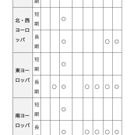
期
短
◎
北・西
期
ヨーロ
長
ッパ
◎
〇
◎
期
短
◎
期
東ヨー
ロッパ
長
〇
◎
〇
〇
〇
◎
期
短
◎
期
南ヨー
ロッパ
長
◎
〇
〇
〇
◎