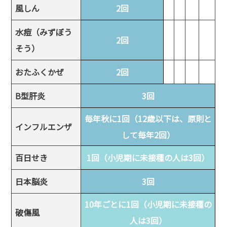
風しん
2回
水痘（みずぼう
2回
そう）
おたふくかぜ
2回
B型肝炎
3回
毎年秋に1回（12歳以下は、原則と
インフルエンザ
して毎年2回）
百日せき
1回（小児期に未接種の人は3回）
日本脳炎
3回
10年ごとに1回（小児期に未接種の
破傷風
人は3回）