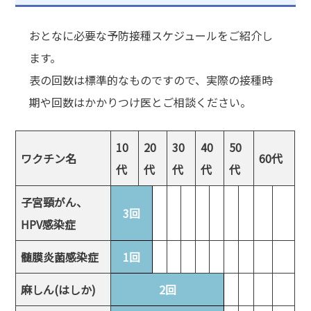
おとなに必要な予防接種スケジュールをご紹介し
ます。
表の回数は標準的なものですので、実際の接種時
期や回数はかかりつけ医とご相談ください。
10
20
30
40
50
ワクチン名
60代
代
代
代
代
代
子宮頸がん、
3回
HPV感染症
髄膜炎菌感染症
1回
麻しん(はしか)
2回