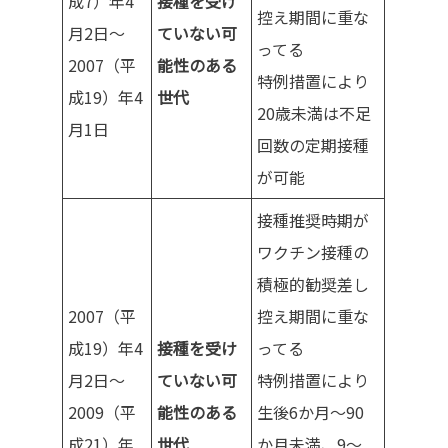
成7）年4
接種を受け
控え期間に重な
月2日～
ていない可
ってる
2007（平
能性のある
特例措置により
成19）年4
世代
20歳未満は不足
月1日
回数の定期接種
が可能
接種推奨時期が
ワクチン接種の
積極的勧奨差し
2007（平
控え期間に重な
成19）年4
接種を受け
ってる
月2日～
ていない可
特例措置により
2009（平
能性のある
生後6か月～90
成21）年
世代
か月未満、9～