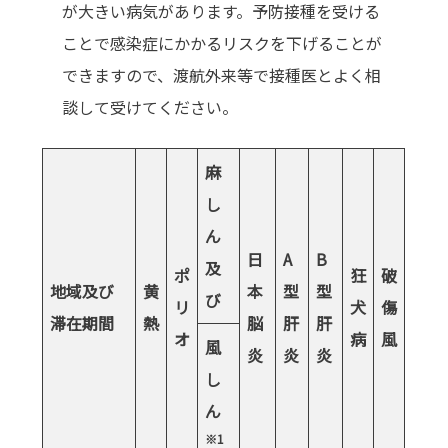
が大きい病気があります。予防接種を受ける
ことで感染症にかかるリスクを下げることが
できますので、渡航外来等で接種医とよく相
談して受けてください。
麻
し
ん
日
A
B
及
ポ
狂
破
地域及び
黄
本
型
型
び
リ
犬
傷
滞在期間
熱
脳
肝
肝
オ
病
風
風
炎
炎
炎
し
ん
※
1