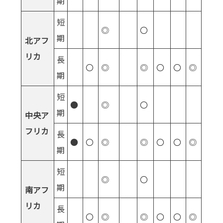
期
短
◎
〇
期
北アフ
リカ
長
〇
◎
◎
〇
〇
◎
期
短
●
◎
〇
期
中央ア
フリカ
長
●
〇
◎
◎
〇
〇
◎
期
短
◎
〇
期
南アフ
リカ
長
〇
◎
◎
〇
〇
◎