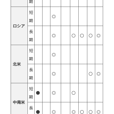
期
短
◎
期
ロシア
長
◎
〇
〇
〇
◎
期
短
◎
期
北米
長
◎
〇
◎
期
短
●
◎
〇
期
中南米
長
●
◎
◎
〇
〇
◎