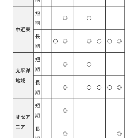
短
◎
〇
期
中近東
長
〇
◎
◎
〇
〇
◎
期
短
◎
〇
期
太平洋
地域
長
◎
〇
〇
〇
◎
期
短
◎
期
オセア
ニア
長
◎
◎