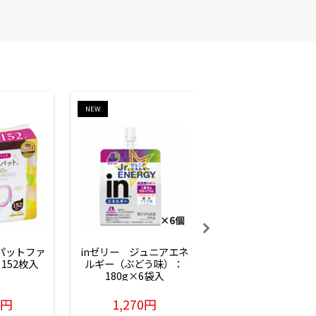
NEW
NEW
ーパットファ
inゼリー　ジュニアエネ
inゼリー　ジュニア
152枚入
ルギー（ぶどう味）：
ルギー（サイダー味
180g×6袋入
180g×6袋入
6円
1,270円
1,270円