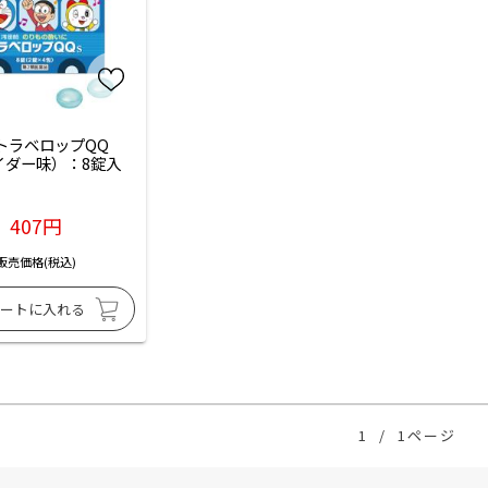
トラベロップQQ　
イダー味）：8錠入
407円
販売価格(税込)
1
/
1ページ