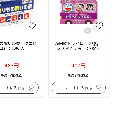
の酔いの薬「クニヒ
浅田飴トラベロップQQ　
ロ」：12錠入
G（ぶどう味）：8錠入
483円
407円
販売価格(税込)
販売価格(税込)