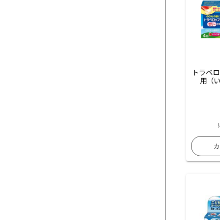
トラベロ
用（い