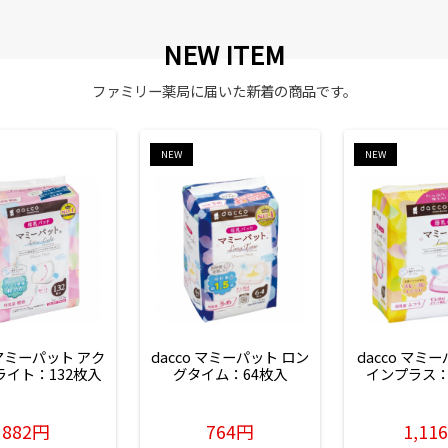
NEW ITEM
ファミリー薬局に届いた新着の商品です。
NEW
NEW
 マミーパット アク
dacco マミーパット ロン
dacco マミ
ライト：132枚入
グタイム：64枚入
インプラス：
882円
764円
1,11