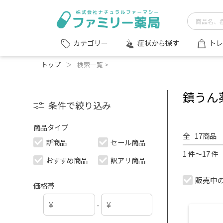
症状から探す
トレ
カテゴリー
トップ
＞
検索一覧 >
鎮うん
条件で絞り込み
商品タイプ
全
17
商品
新商品
セール商品
1 件～17 
おすすめ商品
訳アリ商品
販売中
価格帯
-