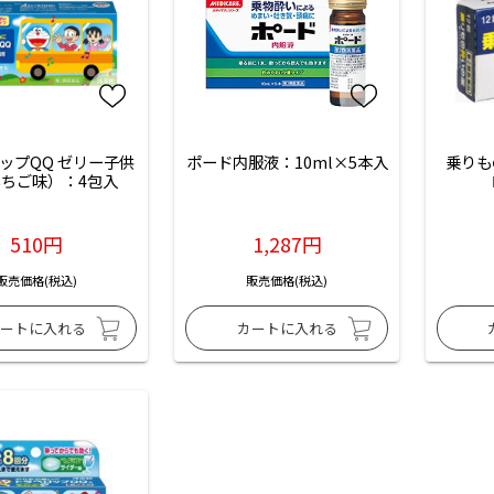
ップQQ ゼリー子供
ポード内服液：10ml×5本入
乗りも
ちご味）：4包入
510円
1,287円
販売価格(税込)
販売価格(税込)