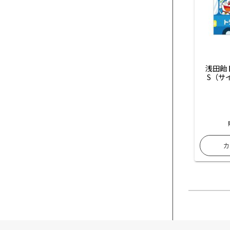
浅田飴
S（サ