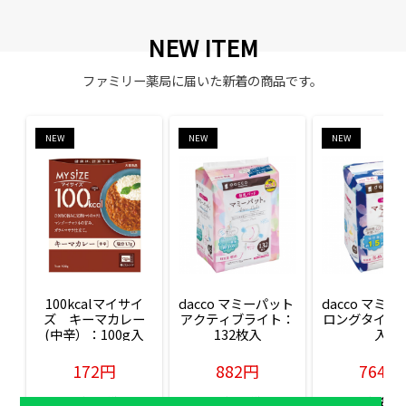
NEW ITEM
ファミリー薬局に届いた新着の商品です。
NEW
NEW
NEW
100kcalマイサイ
dacco マミーパット 
dacco マミー
ズ　キーマカレー
アクティブライト：
ロングタイム：
(中辛）：100g入
132枚入
入
172円
882円
764円
販売価格(税込)
販売価格(税込)
販売価格(税込