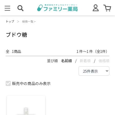
トップ
＞
検索一覧 >
ブドウ糖
全
1
商品
1 件～1 件（全1件）
並び順
名前順
/
新着順
/
価格順
販売中の商品のみ表示