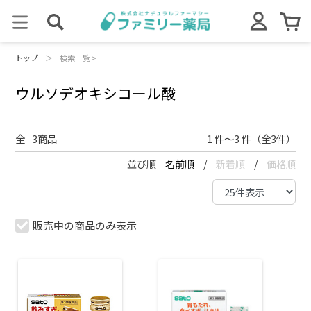
トップ
＞
検索一覧 >
ウルソデオキシコール酸
全
3
商品
1 件～3 件（全3件）
並び順
名前順
/
新着順
/
価格順
販売中の商品のみ表示