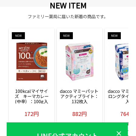
NEW ITEM
ファミリー薬局に届いた新着の商品です。
NEW
NEW
NEW
100kcalマイサイ
dacco マミーパット 
dacco マミー
ズ　キーマカレー
アクティブライト：
ロングタイム：
(中辛）：100g入
132枚入
入
172円
882円
764円
販売価格(税込)
販売価格(税込)
販売価格(税込