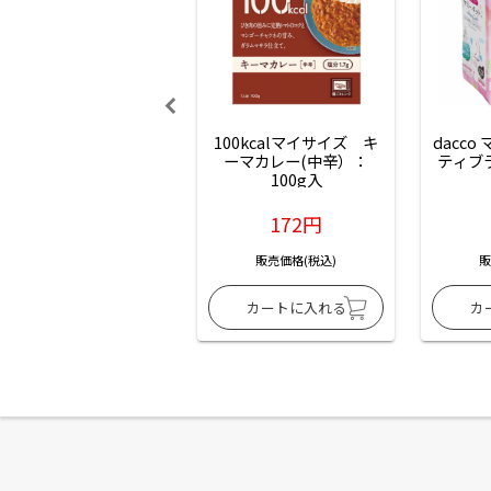
100kcalマイサイズ　キ
dacco
ーマカレー(中辛）：
ティブ
100g入
172円
販売価格(税込)
販