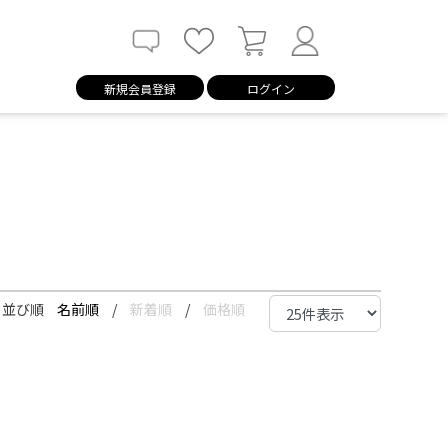
新規会員登録
ログイン
並び順
名前順
/
新着順
/
価格順