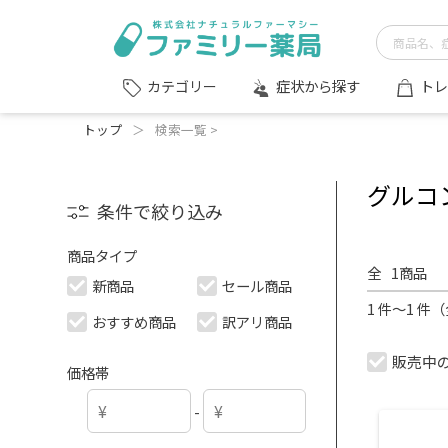
症状から探す
トレ
カテゴリー
トップ
＞
検索一覧 >
グルコ
条件で絞り込み
商品タイプ
全
1
商品
新商品
セール商品
1 件～1 件
おすすめ商品
訳アリ商品
販売中
価格帯
-