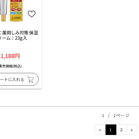
C 薬用しみ対策 保湿
リーム：23g入
1,188円
販売価格(税込)
1
/
2ページ
Previous
Ne
«
1
2
»