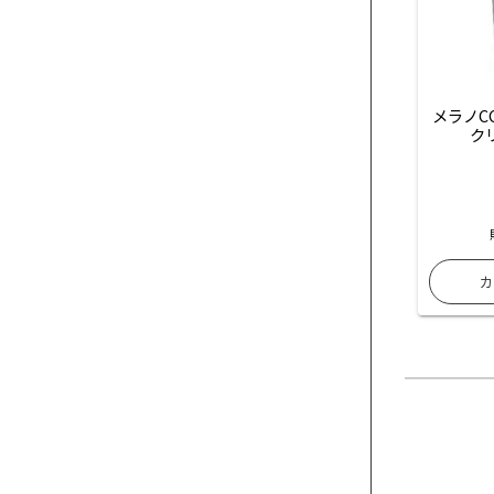
メラノC
ク