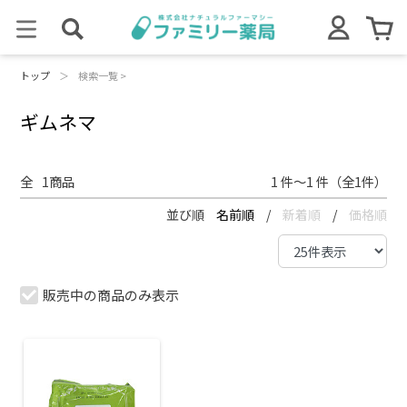
トップ
＞
検索一覧 >
ギムネマ
全
1
商品
1 件～1 件（全1件）
並び順
名前順
/
新着順
/
価格順
販売中の商品のみ表示