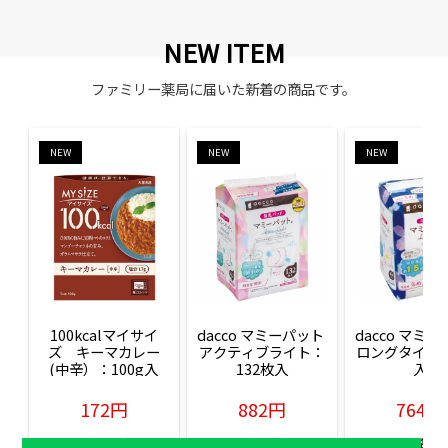
NEW ITEM
ファミリー薬局に届いた新着の商品です。
NEW
NEW
NEW
100kcalマイサイ
dacco マミーパット 
dacco マミー
ズ　キーマカレー
アクティブライト：
ロングタイム：
(中辛）：100g入
132枚入
入
172円
882円
764円
販売価格(税込)
販売価格(税込)
販売価格(税込