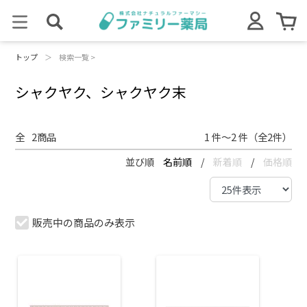
トップ
＞
検索一覧 >
シャクヤク、シャクヤク末
全
2
商品
1 件～2 件（全2件）
並び順
名前順
/
新着順
/
価格順
販売中の商品のみ表示