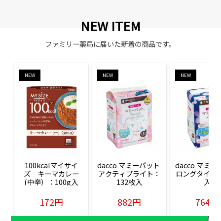
NEW ITEM
ファミリー薬局に届いた新着の商品です。
NEW
NEW
NEW
100kcalマイサイ
dacco マミーパット 
dacco マミー
ズ　キーマカレー
アクティブライト：
ロングタイム：
(中辛）：100g入
132枚入
入
172円
882円
764円
販売価格(税込)
販売価格(税込)
販売価格(税込