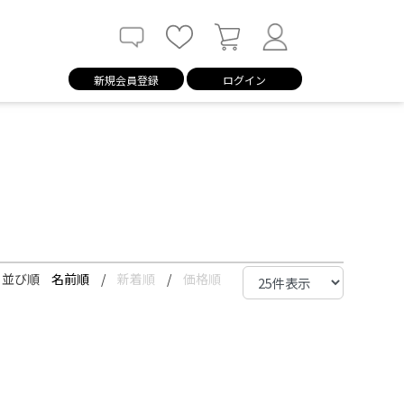
新規会員登録
ログイン
並び順
名前順
/
新着順
/
価格順