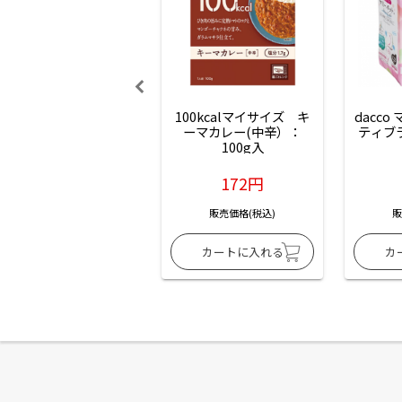
100kcalマイサイズ　キ
dacco
ーマカレー(中辛）：
ティブ
100g入
172円
販売価格(税込)
販