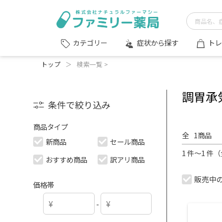
症状から探す
トレ
カテゴリー
トップ
＞
検索一覧 >
調胃承気
条件で絞り込み
商品タイプ
全
1
商品
新商品
セール商品
1 件～1 件
おすすめ商品
訳アリ商品
販売中
価格帯
-