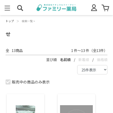
トップ
＞
検索一覧 >
せ
全
13
商品
1 件～13 件（全13件）
並び順
名前順
/
新着順
/
価格順
販売中の商品のみ表示