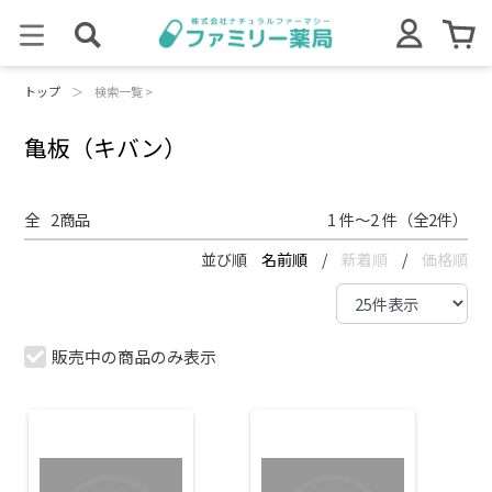
トップ
＞
検索一覧 >
亀板（キバン）
全
2
商品
1 件～2 件（全2件）
並び順
名前順
/
新着順
/
価格順
販売中の商品のみ表示