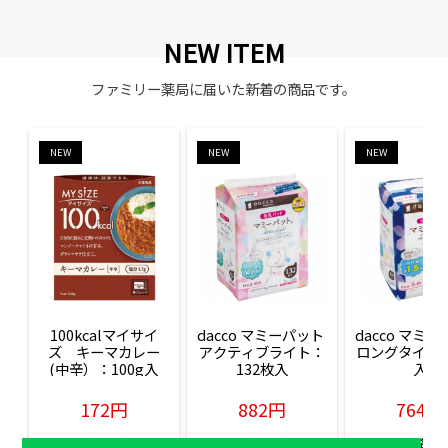
NEW ITEM
ファミリー薬局に届いた新着の商品です。
NEW
NEW
NEW
100kcalマイサイ
dacco マミーパット 
dacco マミー
ズ　キーマカレー
アクティブライト：
ロングタイム：
(中辛）：100g入
132枚入
入
172円
882円
764円
販売価格(税込)
販売価格(税込)
販売価格(税込