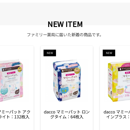
NEW ITEM
ファミリー薬局に届いた新着の商品です。
NEW
NEW
 マミーパット アク
dacco マミーパット ロン
dacco マミ
ライト：132枚入
グタイム：64枚入
インプラス：