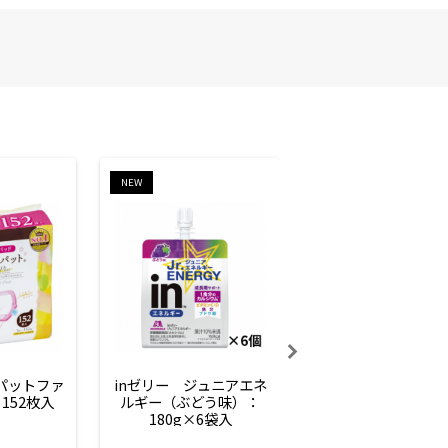
NEW
NEW
ーパットファ
inゼリー　ジュニアエネ
inゼリー　ジュニア
152枚入
ルギー（ぶどう味）：
ルギー（サイダー味
180g×6袋入
180g×6袋入