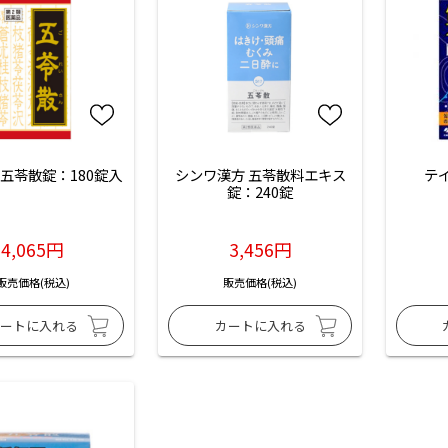
五苓散錠：180錠入
シンワ漢方 五苓散料エキス
テ
錠：240錠
4,065円
3,456円
販売価格(税込)
販売価格(税込)