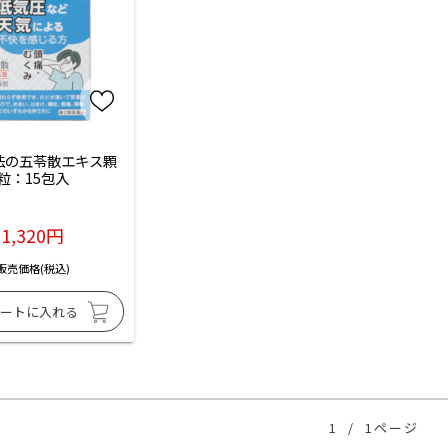
法の五苓散エキス顆
粒：15包入
1,320円
販売価格(税込)
1
/
1ページ