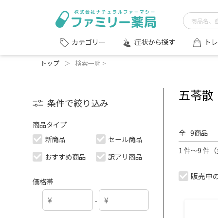
症状から探す
トレ
カテゴリー
トップ
＞
検索一覧 >
五苓散
条件で絞り込み
商品タイプ
全
9
商品
新商品
セール商品
1 件～9 件
おすすめ商品
訳アリ商品
販売中
価格帯
-