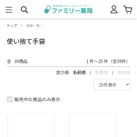
トップ
＞
検索一覧 >
使い捨て手袋
全
39
商品
1 件～25 件（全39件）
並び順
名前順
/
新着順
/
価格順
販売中の商品のみ表示