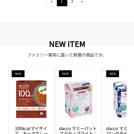
Previous
Next
«
1
2
»
NEW ITEM
ファミリー薬局に届いた新着の商品です。
NEW
NEW
NEW
100kcalマイサイ
dacco マミーパット 
dacco マミー
ズ　キーマカレー
アクティブライト：
ロングタイム：