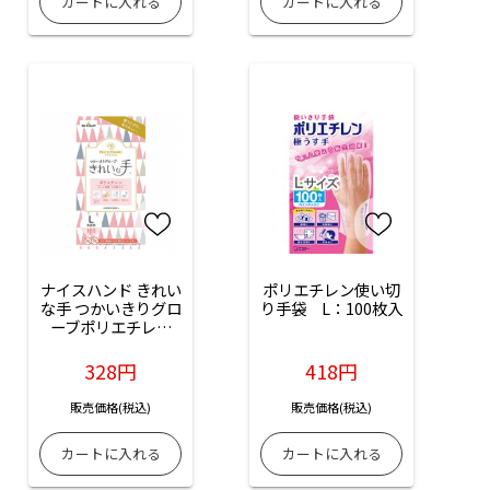
ナイスハンド きれい
ポリエチレン使い切
な手 つかいきりグロ
り手袋　L：100枚入
ーブポリエチレン
（Lサイズ）：100枚
入
328円
418円
販売価格(税込)
販売価格(税込)