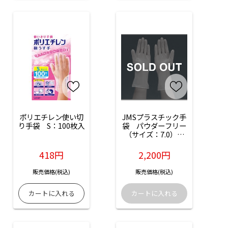
ポリエチレン使い切
JMSプラスチック手
り手袋　S：100枚入
袋　パウダーフリー
（サイズ：7.0）：
50枚入（右用）（品
番：JG-PF70RX）
418円
2,200円
販売価格(税込)
販売価格(税込)