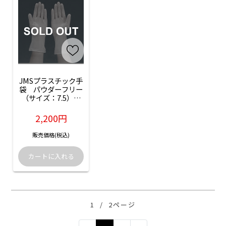
JMSプラスチック手
袋　パウダーフリー
（サイズ：7.5）：
50枚入（左用）（品
番：JG-PF75LX）
2,200円
販売価格(税込)
1
/
2ページ