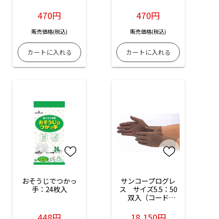
470円
470円
販売価格(税込)
販売価格(税込)
おそうじでつかっ
サンコープログレ
手：24枚入
ス　サイズ5.5：50
双入（コード
No.04039-55）パウ
ダーフリー
448円
18,150円