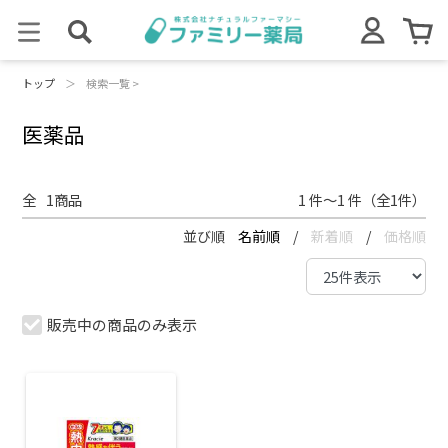
トップ
＞
検索一覧 >
医薬品
全
1
商品
1 件～1 件（全1件）
並び順
名前順
/
新着順
/
価格順
販売中の商品のみ表示