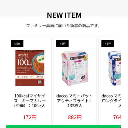
NEW ITEM
ファミリー薬局に届いた新着の商品です。
NEW
NEW
NEW
100kcalマイサイ
dacco マミーパット 
dacco マミー
ズ　キーマカレー
アクティブライト：
ロングタイム：
(中辛）：100g入
132枚入
入
172円
882円
764円
販売価格(税込)
販売価格(税込)
販売価格(税込