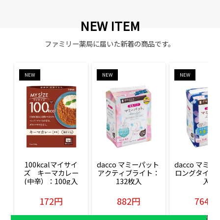
NEW ITEM
ファミリー薬局に届いた新着の商品です。
NEW
NEW
NEW
100kcalマイサイ
dacco マミーパット 
dacco マミー
ズ　キーマカレー
アクティブライト：
ロングタイム：
(中辛）：100g入
132枚入
入
172円
882円
764円
販売価格(税込)
販売価格(税込)
販売価格(税込