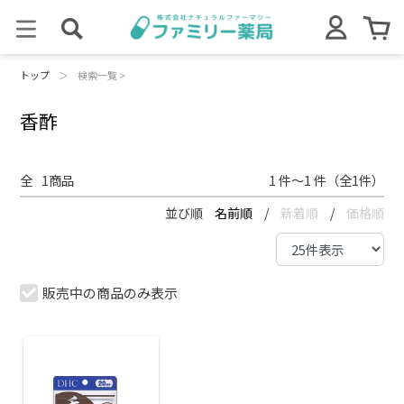
トップ
＞
検索一覧 >
香酢
全
1
商品
1 件～1 件（全1件）
並び順
名前順
/
新着順
/
価格順
販売中の商品のみ表示