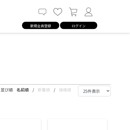
新規会員登録
ログイン
並び順
名前順
/
新着順
/
価格順