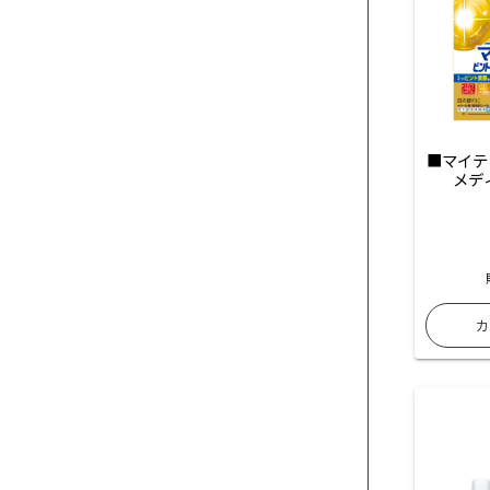
■マイテ
メデ