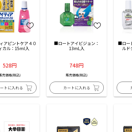
ィアピントケア４０
■ロートアイビジョン：
■ロー
ィカル：15ml入
13mL入
ルド
528円
748円
販売価格(税込)
販売価格(税込)