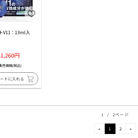
トV11：13ml入
1,260円
販売価格(税込)
1
/
2ページ
Previous
Ne
«
1
2
»