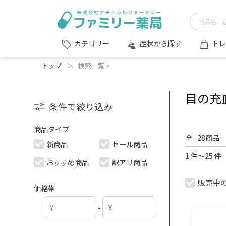
症状から探す
トレ
カテゴリー
トップ
＞
検索一覧 >
目の充
条件で絞り込み
商品タイプ
全
28
商品
新商品
セール商品
1 件～25 
おすすめ商品
訳アリ商品
販売中
価格帯
-