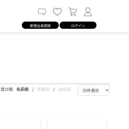
新規会員登録
ログイン
並び順
名前順
/
新着順
/
価格順