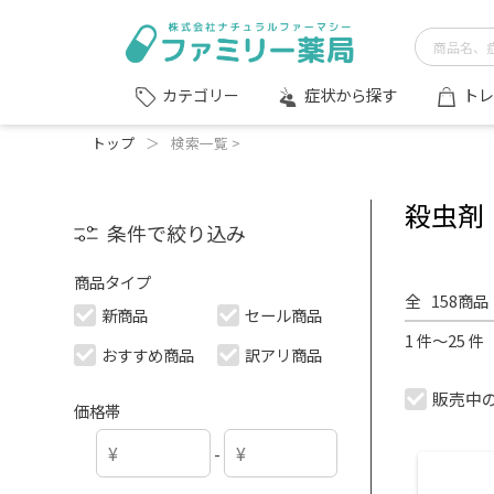
症状から探す
トレ
カテゴリー
トップ
＞
検索一覧 >
殺虫剤
条件で絞り込み
商品タイプ
全
158
商品
新商品
セール商品
1 件～25 
おすすめ商品
訳アリ商品
販売中
価格帯
-