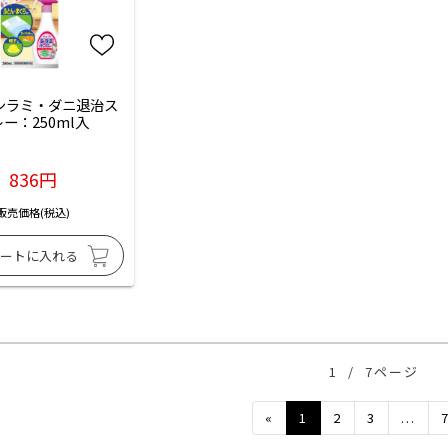
 シラミ・ダニ退治ス
ー：250ml入
836円
販売価格(税込)
1
/
7ページ
Previous
«
1
2
3
...