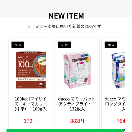
NEW ITEM
ファミリー薬局に届いた新着の商品です。
NEW
NEW
NEW
100kcalマイサイ
dacco マミーパット 
dacco マミー
ズ　キーマカレー
アクティブライト：
ロングタイム：
(中辛）：100g入
132枚入
入
172円
882円
764円
販売価格(税込)
販売価格(税込)
販売価格(税込