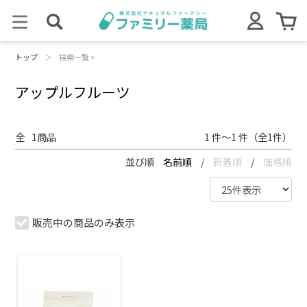
トップ
＞
検索一覧 >
アップルフルーツ
全
1
商品
1 件～1 件（全1件）
並び順
名前順
/
新着順
/
価格順
販売中の商品のみ表示