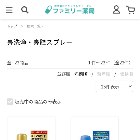
トップ
＞
検索一覧 >
鼻洗浄・鼻腔スプレー
全
22
商品
1 件～22 件（全22件）
並び順
名前順
/
新着順
/
価格順
販売中の商品のみ表示