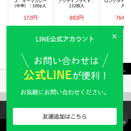
ズ　キーマカレー
アクティブライト：
ロングタイム：
(中辛）：100g入
132枚入
入
172円
882円
764円
販売価格(税込)
販売価格(税込)
販売価格(税込
もっと見る
ABOUT US
Help & Guide
友達追加はこちら
絞り込み
Copyright：© Familiy Pharmacy All Rights Reserved.