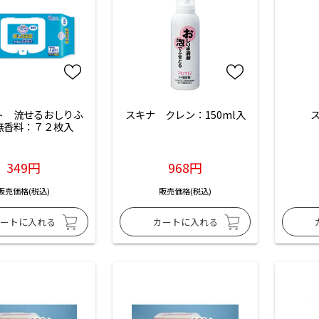
ト　流せるおしりふ
スキナ　クレン：150ml入
ス
無香料：７２枚入
349円
968円
販売価格(税込)
販売価格(税込)