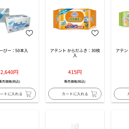
ーびー：50本入
アテント からだふき：30枚
アテン
入
2,640円
415円
販売価格(税込)
販売価格(税込)