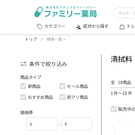
症状から探す
トレ
カテゴリー
トップ
＞
検索一覧 >
清拭料
条件で絞り込み
商品タイプ
全
18
商品
新商品
セール商品
1 件～18 
おすすめ商品
訳アリ商品
販売中
価格帯
-