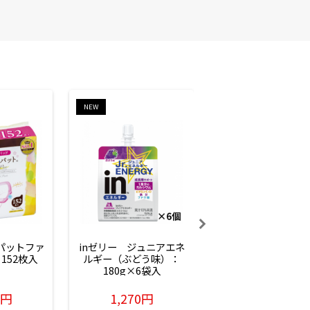
NEW
NEW
ーパットファ
inゼリー　ジュニアエネ
inゼリー　ジュニア
152枚入
ルギー（ぶどう味）：
ルギー（サイダー味
180g×6袋入
180g×6袋入
6円
1,270円
1,270円