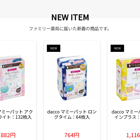
NEW ITEM
ファミリー薬局に届いた新着の商品です。
NEW
NEW
 マミーパット アク
dacco マミーパット ロン
dacco マミ
ライト：132枚入
グタイム：64枚入
インプラス：
882円
764円
1,11