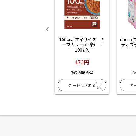
100kcalマイサイズ　キ
dacco
ーマカレー(中辛）：
ティブ
100g入
172円
販売価格(税込)
販