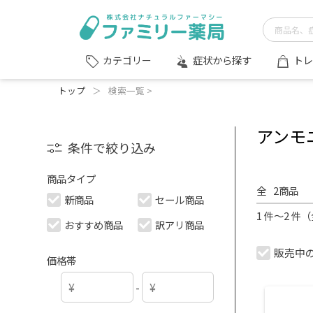
症状から探す
トレ
カテゴリー
トップ
＞
検索一覧 >
アンモ
条件で絞り込み
商品タイプ
全
2
商品
新商品
セール商品
1 件～2 件
おすすめ商品
訳アリ商品
販売中
価格帯
-