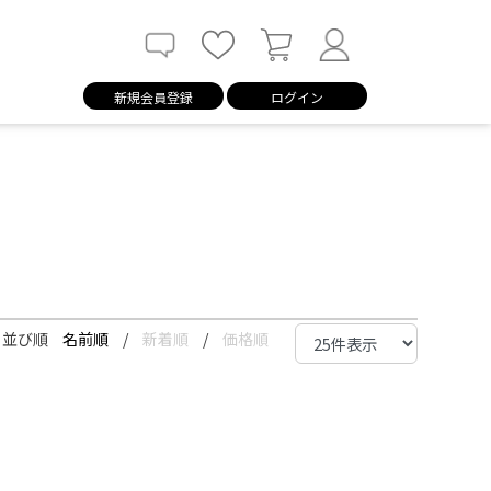
新規会員登録
ログイン
並び順
名前順
/
新着順
/
価格順