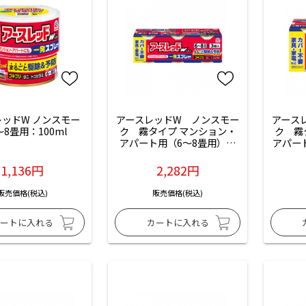
レッドW ノンスモー
アースレッドW　ノンスモー
アース
～8畳用：100ml
ク　霧タイプ マンション・
ク　霧
アパート用（6～8畳用）：
アパー
100ml×3コ
1,136円
2,282円
販売価格(税込)
販売価格(税込)