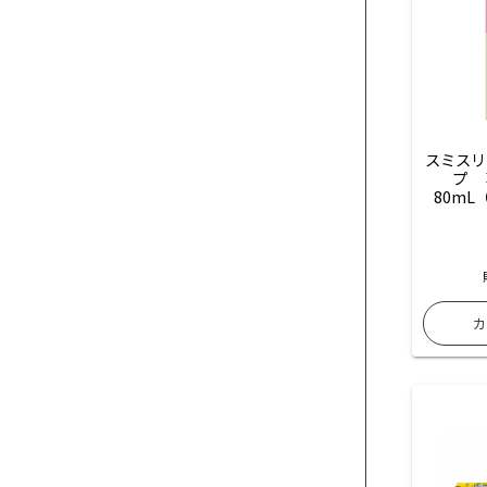
スミスリ
プ　
80m