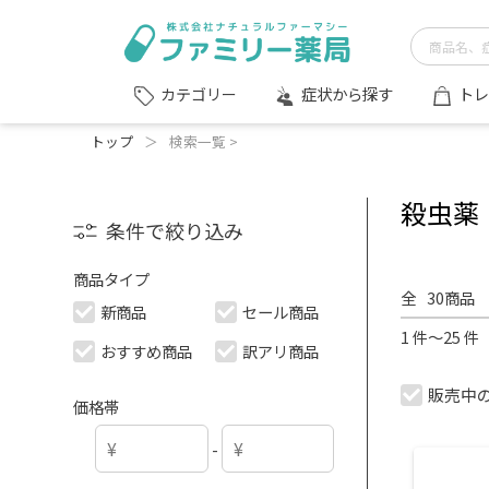
症状から探す
トレ
カテゴリー
トップ
＞
検索一覧 >
殺虫薬
条件で絞り込み
商品タイプ
全
30
商品
新商品
セール商品
1 件～25 
おすすめ商品
訳アリ商品
販売中
価格帯
-