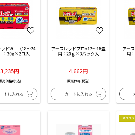
ッドW　（18～24
アースレッドプロα12～16畳
アース
）：30g×2コ入
用：20ｇ×3パック入
用：
3,235円
4,662円
販売価格(税込)
販売価格(税込)
オススメ