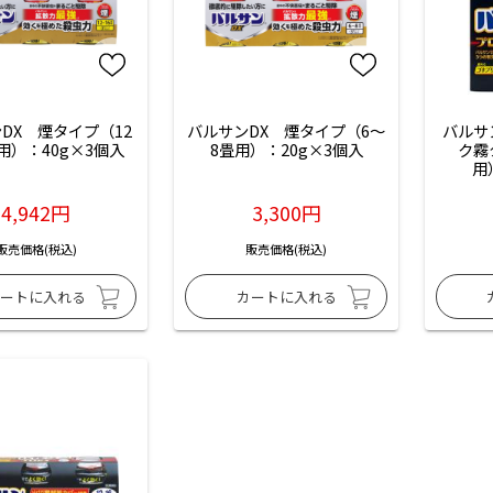
DX　煙タイプ（12
バルサンDX　煙タイプ（6～
バルサ
用）：40g×3個入
8畳用）：20g×3個入
ク霧
用
4,942円
3,300円
販売価格(税込)
販売価格(税込)