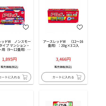
レッドW　ノンスモー
アースレッドW　（12～16
タイプ マンション・
畳用）：20g×3コ入
ト用（9〜12畳用）：
150ml×2個入
1,895円
3,466円
販売価格(税込)
販売価格(税込)