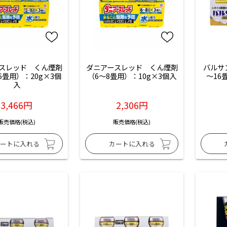
スレッド　くん煙剤
ダニアースレッド　くん煙剤
バルサ
6畳用）：20g×3個
（6〜8畳用）：10g×3個入
～16
入
3,466円
2,306円
販売価格(税込)
販売価格(税込)