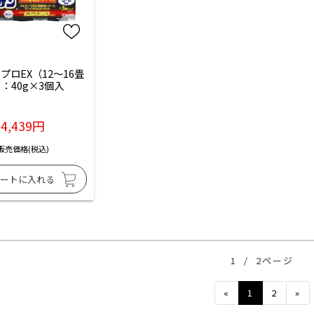
プロEX（12～16畳
：40g×3個入
4,439円
販売価格(税込)
1
/
2ページ
Previous
Ne
«
1
2
»