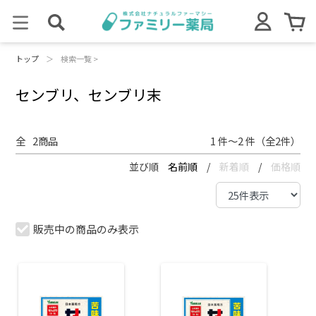
トップ
＞
検索一覧 >
センブリ、センブリ末
全
2
商品
1 件～2 件（全2件）
並び順
名前順
/
新着順
/
価格順
販売中の商品のみ表示