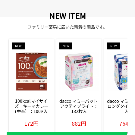
NEW ITEM
ファミリー薬局に届いた新着の商品です。
NEW
NEW
NEW
100kcalマイサイ
dacco マミーパット 
dacco マミー
ズ　キーマカレー
アクティブライト：
ロングタイム：
(中辛）：100g入
132枚入
入
172円
882円
764円
販売価格(税込)
販売価格(税込)
販売価格(税込