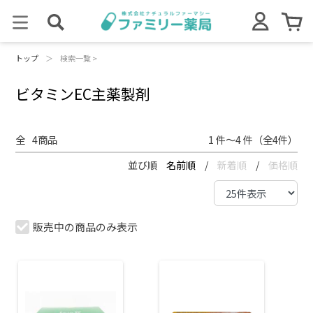
トップ
＞
検索一覧 >
ビタミンEC主薬製剤
全
4
商品
1 件～4 件（全4件）
並び順
名前順
/
新着順
/
価格順
販売中の商品のみ表示