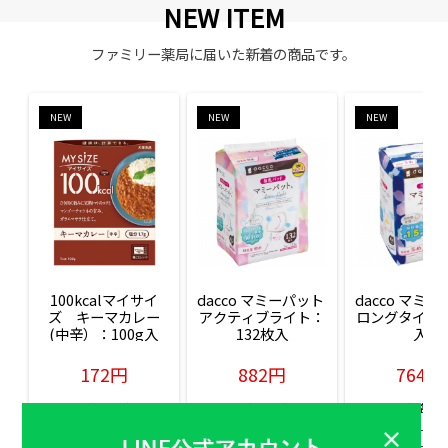
NEW ITEM
ファミリー薬局に届いた新着の商品です。
NEW
NEW
NEW
100kcalマイサイ
dacco マミーパット 
dacco マミー
ズ　キーマカレー
アクティブライト：
ロングタイム：
(中辛）：100g入
132枚入
入
172円
882円
764円
販売価格(税込)
販売価格(税込)
販売価格(税込