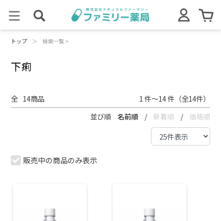
トップ
＞
検索一覧 >
下痢
全
14
商品
1 件～14 件（全14件）
並び順
名前順
/
新着順
/
価格順
販売中の商品のみ表示