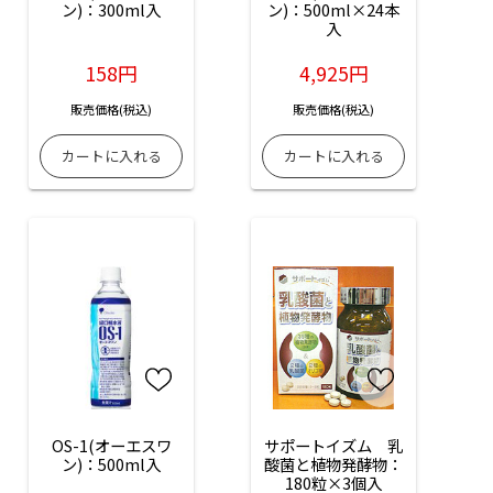
ン)：300ml入
ン)：500ml×24本
入
158円
4,925円
販売価格(税込)
販売価格(税込)
OS-1(オーエスワ
サポートイズム　乳
ン)：500ml入
酸菌と植物発酵物：
180粒×3個入