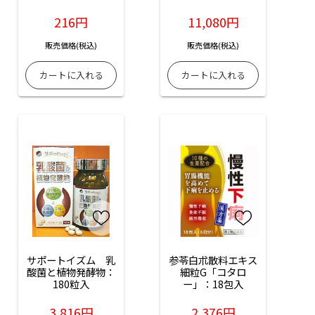
216円
11,080円
販売価格(税込)
販売価格(税込)
サポートイズム　乳
参苓白朮散料エキス
酸菌と植物発酵物：
細粒G「コタロ
180粒入
ー」：18包入
3,816円
2,376円