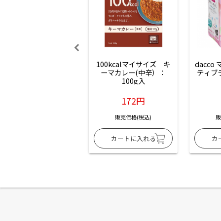
100kcalマイサイズ　キ
dacco
ーマカレー(中辛）：
ティブ
100g入
172円
販売価格(税込)
販