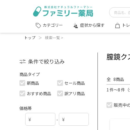
症状から探す
トレ
カテゴリー
トップ
＞
検索一覧 >
膣鏡ク
条件で絞り込み
商品タイプ
全
8
商品
新商品
セール商品
1 件～8 件
おすすめ商品
訳アリ商品
販売中
価格帯
-