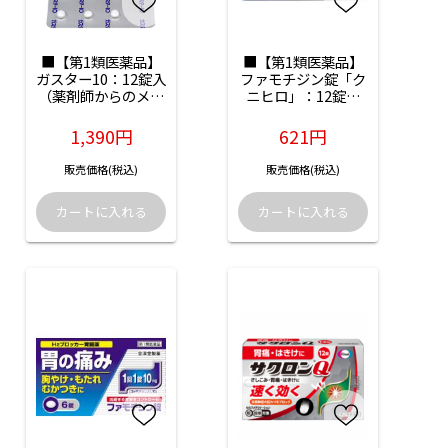
■【第1類医薬品】
■【第1類医薬品】
ガスター10：12錠入
ファモチジン錠「ク
（薬剤師からのメー
ニヒロ」：12錠入
ル確認後の発送とな
（薬剤師からのメー
ります）
ル確認後の発送とな
1,390円
621円
ります）
販売価格(税込)
販売価格(税込)