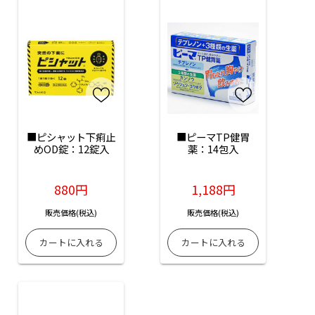
■ピシャット下痢止
■ピーマTP健胃
めOD錠：12錠入
薬：14包入
880円
1,188円
販売価格(税込)
販売価格(税込)