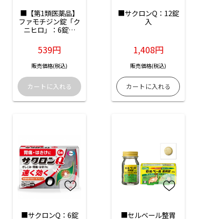
■【第1類医薬品】
■サクロンQ：12錠
ファモチジン錠「ク
入
ニヒロ」：6錠入
（薬剤師からのメー
ル確認後の発送とな
539円
1,408円
ります）
販売価格(税込)
販売価格(税込)
■サクロンQ：6錠
■セルベール整胃