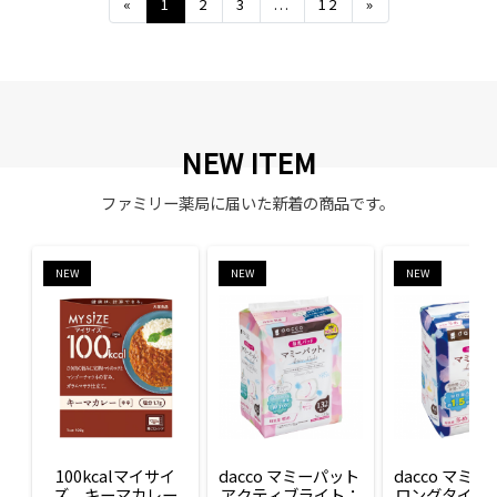
Previous
Next
«
1
2
3
...
12
»
NEW ITEM
ファミリー薬局に届いた新着の商品です。
NEW
NEW
NEW
100kcalマイサイ
dacco マミーパット 
dacco マミー
ズ　キーマカレー
アクティブライト：
ロングタイム：