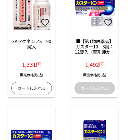
3AマグネシアS：90
■【第1類医薬品】
錠入
ガスター10　S錠：
12錠入（薬剤師から
のメール確認後の発
送となります）
1,331円
1,492円
販売価格(税込)
販売価格(税込)