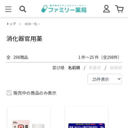
トップ
＞
検索一覧 >
消化器官用薬
全
298
商品
1 件～25 件（全298件）
並び順
名前順
/
新着順
/
価格順
販売中の商品のみ表示