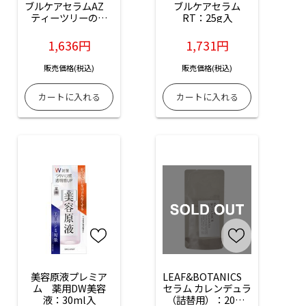
ブルケアセラムAZ　
ブルケアセラム
ティーツリーの香
RT：25g入
り：25g入
1,636円
1,731円
販売価格(税込)
販売価格(税込)
美容原液プレミア
LEAF&BOTANICS　
ム　薬用DW美容
セラム カレンデュラ
液：30ml入
（詰替用）：20ml