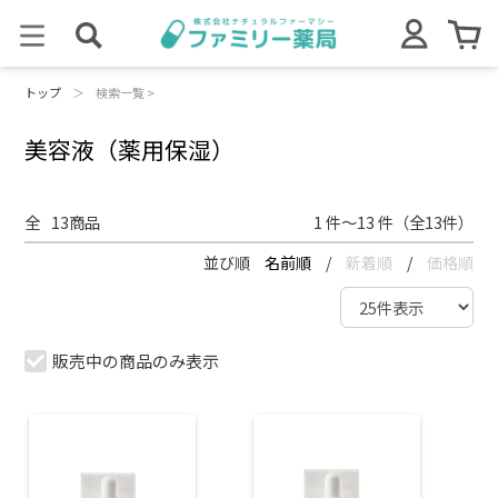
トップ
＞
検索一覧 >
美容液（薬用保湿）
全
13
商品
1 件～13 件（全13件）
並び順
名前順
/
新着順
/
価格順
販売中の商品のみ表示