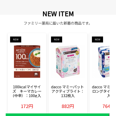
NEW ITEM
ファミリー薬局に届いた新着の商品です。
NEW
NEW
NEW
100kcalマイサイ
dacco マミーパット 
dacco マミー
ズ　キーマカレー
アクティブライト：
ロングタイム：
(中辛）：100g入
132枚入
入
172円
882円
764円
販売価格(税込)
販売価格(税込)
販売価格(税込