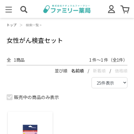
トップ
＞
検索一覧 >
女性がん検査セット
全
1
商品
1 件～1 件（全1件）
並び順
名前順
/
新着順
/
価格順
販売中の商品のみ表示