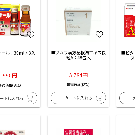
■ツムラ漢方葛根湯エキス顆
ール：30ml×3入
■ビタ
粒A：48包入
ス
3,784円
990円
販売価格(税込)
販売価格(税込)