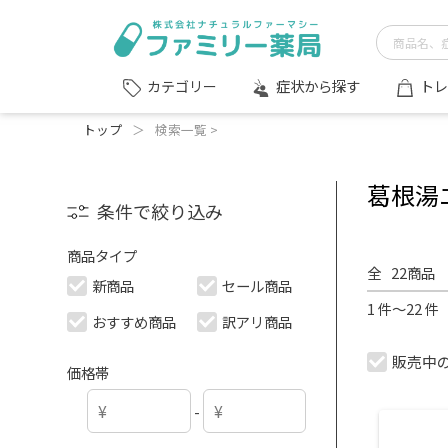
症状から探す
トレ
カテゴリー
トップ
＞
検索一覧 >
葛根湯
条件で絞り込み
商品タイプ
全
22
商品
新商品
セール商品
1 件～22 
おすすめ商品
訳アリ商品
販売中
価格帯
-