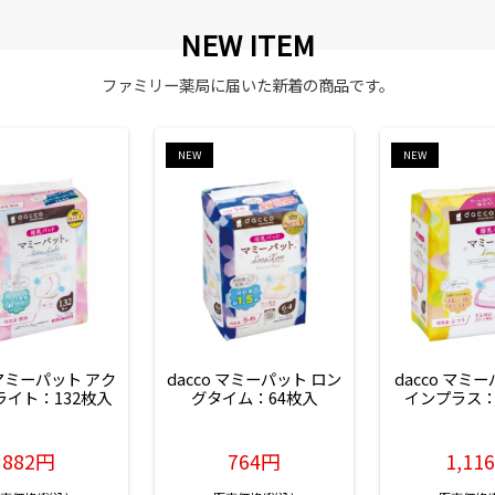
NEW ITEM
ファミリー薬局に届いた新着の商品です。
NEW
NEW
 マミーパット アク
dacco マミーパット ロン
dacco マミ
ライト：132枚入
グタイム：64枚入
インプラス：
882円
764円
1,11