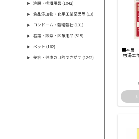
浣腸・排泄用品 (1042)
▶
食品添加物・化学工業薬品等 (13)
▶
コンドーム・強精強壮 (131)
▶
看護・診察・医療用品 (515)
▶
ペット (162)
▶
■神農　
根湯エ
美容・健康の目的でさがす (1242)
▶