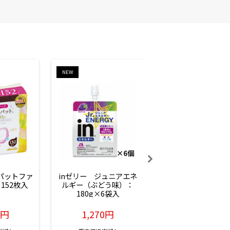
NEW
NEW
ーパットファ
inゼリー　ジュニアエネ
inゼリー　ジュニア
152枚入
ルギー（ぶどう味）：
ルギー（サイダー味
180g×6袋入
180g×6袋入
6円
1,270円
1,270円