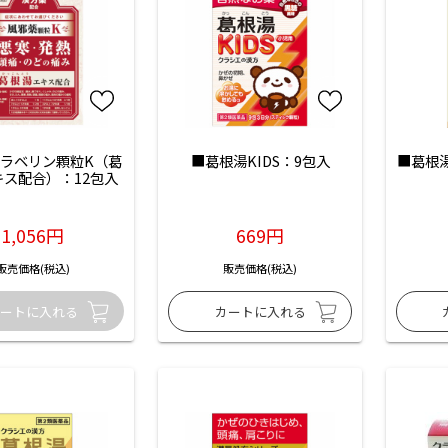
ラベリン顆粒K（葛
■葛根湯KIDS：9包入
■葛根
キス配合）：12包入
1,056円
669円
販売価格(税込)
販売価格(税込)