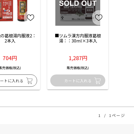
の葛根湯内服液2：
■ツムラ漢方内服液葛根
2本入
湯：：30ml×3本入
704円
1,287円
販売価格(税込)
販売価格(税込)
1
/
1ページ