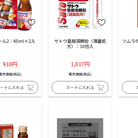
ル2：45ml×2入
サトウ葛根湯顆粒〈満量処
ツムラ
方〉：10包入
910円
1,017円
販売価格(税込)
販売価格(税込)