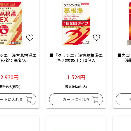
シエ」漢方葛根湯エ
■「クラシエ」漢方葛根湯エ
■カコ
EX錠：96錠入
キス顆粒SII：10包入
満
2,930円
1,524円
販売価格(税込)
販売価格(税込)