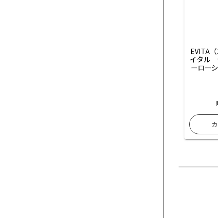
EVIT
イタル　
ーローシ
とりナ
り