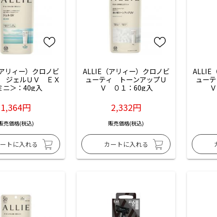
E（アリィー）クロノビ
ALLIE（アリィー）クロノビ
ALLI
　ジェルＵＶ　ＥＸ
ューティ　トーンアップＵ
ューテ
ミニ＞：40g入
Ｖ　０１：60g入
Ｖ
1,364円
2,332円
販売価格(税込)
販売価格(税込)