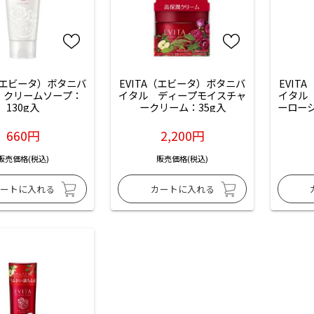
A（エビータ）ボタニバ
EVITA（エビータ）ボタニバ
EVIT
　クリームソープ：
イタル　ディープモイスチャ
イタル
130g入
ークリーム：35g入
ーローシ
りナ
り
660円
2,200円
販売価格(税込)
販売価格(税込)