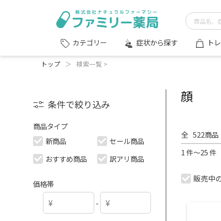
症状から探す
トレ
カテゴリー
トップ
＞
検索一覧 >
顔
条件で絞り込み
商品タイプ
全
522
商品
新商品
セール商品
1 件～25 
おすすめ商品
訳アリ商品
販売中
価格帯
-