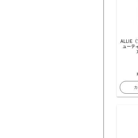
ALLI
ューテ