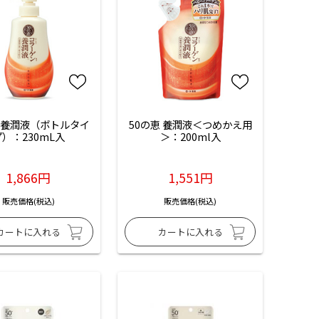
恵 養潤液（ボトルタイ
50の恵 養潤液＜つめかえ用
）：230mL入
＞：200ml入
1,866円
1,551円
販売価格(税込)
販売価格(税込)