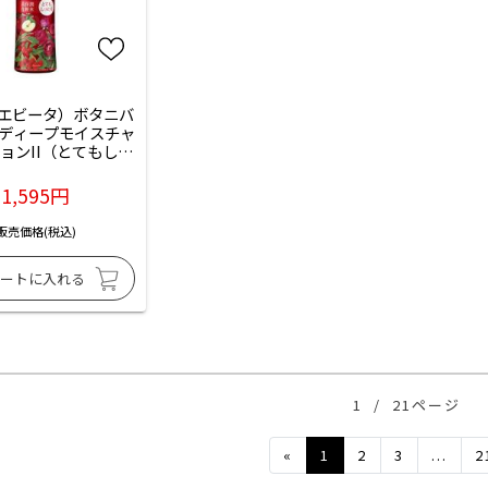
A（エビータ）ボタニバ
ディープモイスチャ
ョンII（とてもしっ
チュラルローズの香
）：180mL入
1,595円
販売価格(税込)
1
/
21ページ
Previous
«
1
2
3
...
2