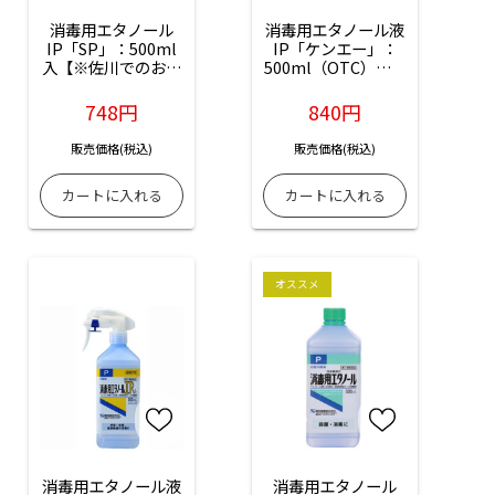
消毒用エタノール
消毒用エタノール液
IP「SP」：500ml
IP「ケンエー」：
入【※佐川でのお送
500ml（OTC）【※
りとなります】【※
佐川でのお送りとな
離島・沖縄は船便と
ります】【※離島・
748円
840円
なります】
沖縄は船便となりま
す】
販売価格(税込)
販売価格(税込)
オススメ
消毒用エタノール液
消毒用エタノール