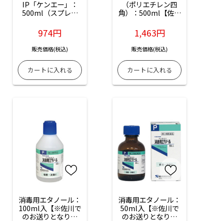
IP「ケンエー」：
（ポリエチレン四
500ml（スプレー
角）：500ml【佐川
付）【※佐川でのお
急便のみ】【※離
送りとなります】
島・沖縄は船便とな
974円
1,463円
【※離島・沖縄は船
ります】
便となります】
販売価格(税込)
販売価格(税込)
消毒用エタノール：
消毒用エタノール：
100ml入【※佐川で
50ml入【※佐川で
のお送りとなりま
のお送りとなりま