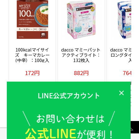
100kcalマイサイ
dacco マミーパット 
dacco マミー
ズ　キーマカレー
アクティブライト：
ロングタイム：
(中辛）：100g入
132枚入
入
172円
882円
764円
販売価格(税込)
販売価格(税込)
販売価格(税込
もっと見る