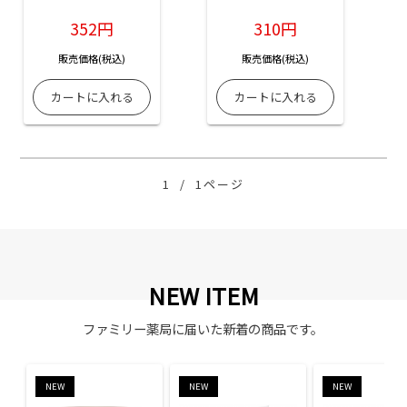
す】【※離島・沖縄
す】【※離島・沖縄
は船便となります】
は船便となります】
352円
310円
販売価格(税込)
販売価格(税込)
1
/
1ページ
NEW ITEM
ファミリー薬局に届いた新着の商品です。
NEW
NEW
NEW