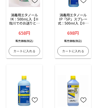
消毒用エタノール
消毒用エタノール
IK：500mL入【※
IP「SP」スプレー
佐川でのお送りとな
式：500ml入【※佐
ります】【※離島・
川でのお送りとなり
沖縄は船便となりま
ます】【※離島・沖
658円
698円
す】
縄は船便となりま
す】
販売価格(税込)
販売価格(税込)