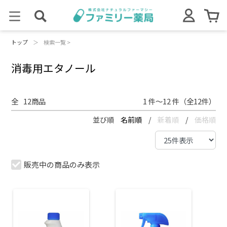
トップ
＞
検索一覧 >
消毒用エタノール
全
12
商品
1 件～12 件（全12件）
並び順
名前順
/
新着順
/
価格順
販売中の商品のみ表示