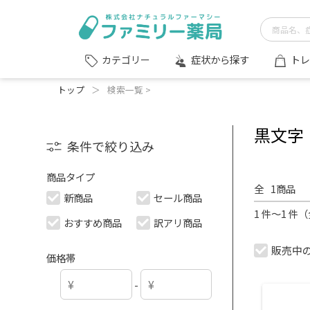
症状から探す
トレ
カテゴリー
トップ
＞
検索一覧 >
黒文字
条件で絞り込み
商品タイプ
全
1
商品
新商品
セール商品
1 件～1 件
おすすめ商品
訳アリ商品
販売中
価格帯
-