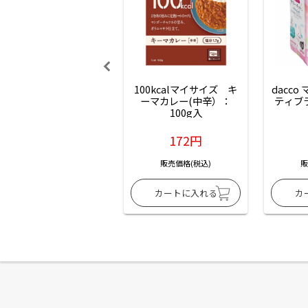
100kcalマイサイズ　キ
dacco
ーマカレー(中辛）：
ティブ
100g入
172円
販売価格(税込)
販