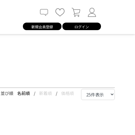
新規会員登録
ログイン
並び順
名前順
/
新着順
/
価格順