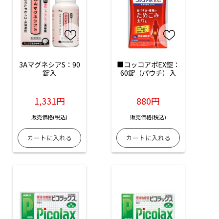
3AマグネシアS：90
■コッコアポEX錠：
錠入
60錠（パウチ）入
1,331円
880円
販売価格(税込)
販売価格(税込)