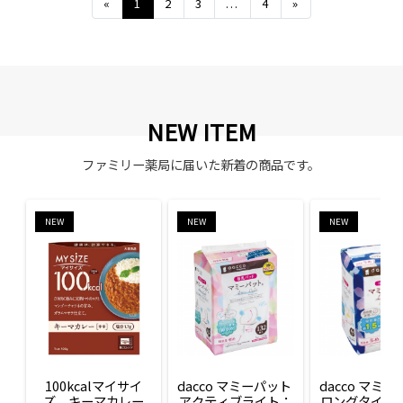
Previous
Next
«
1
2
3
...
4
»
NEW ITEM
ファミリー薬局に届いた新着の商品です。
NEW
NEW
NEW
100kcalマイサイ
dacco マミーパット 
dacco マミー
ズ　キーマカレー
アクティブライト：
ロングタイム：