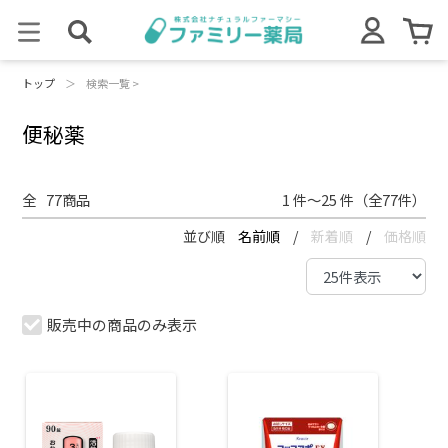
トップ
＞
検索一覧 >
便秘薬
全
77
商品
1 件～25 件（全77件）
並び順
名前順
/
新着順
/
価格順
販売中の商品のみ表示