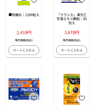
■快腹丸：1200粒入
「クラシエ」漢方乙
字湯エキス顆粒：45
包入
2,419円
3,678円
販売価格(税込)
販売価格(税込)