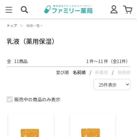
トップ
＞
検索一覧 >
乳液（薬用保湿）
全
11
商品
1 件～11 件（全11件）
並び順
名前順
/
新着順
/
価格順
販売中の商品のみ表示