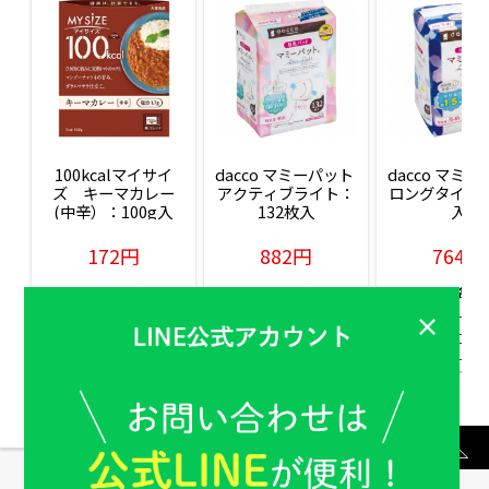
100kcalマイサイ
dacco マミーパット 
dacco マミー
ズ　キーマカレー
アクティブライト：
ロングタイム：
(中辛）：100g入
132枚入
入
172円
882円
764円
販売価格(税込)
販売価格(税込)
販売価格(税込
もっと見る