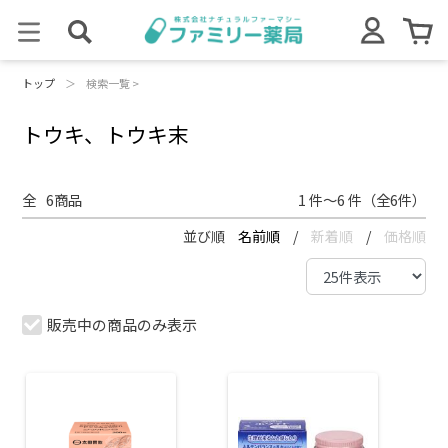
トップ
＞
検索一覧 >
トウキ、トウキ末
全
6
商品
1 件～6 件（全6件）
並び順
名前順
/
新着順
/
価格順
販売中の商品のみ表示