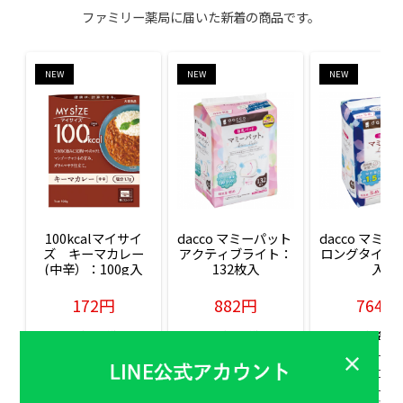
ファミリー薬局に届いた新着の商品です。
NEW
NEW
NEW
100kcalマイサイ
dacco マミーパット 
dacco マミー
ズ　キーマカレー
アクティブライト：
ロングタイム：
(中辛）：100g入
132枚入
入
172円
882円
764円
販売価格(税込)
販売価格(税込)
販売価格(税込