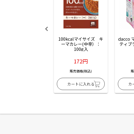
100kcalマイサイズ　キ
dacco
ーマカレー(中辛）：
ティブ
100g入
172円
販売価格(税込)
販