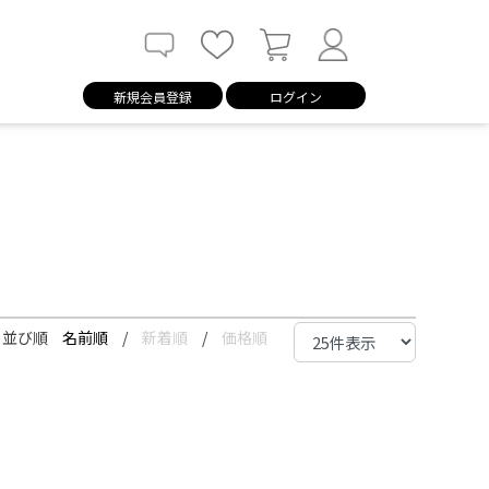
新規会員登録
ログイン
並び順
名前順
/
新着順
/
価格順