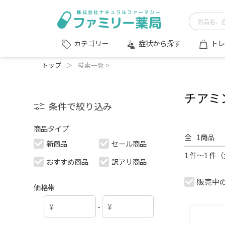
症状から探す
トレ
カテゴリー
トップ
＞
検索一覧 >
チアミ
条件で絞り込み
商品タイプ
全
1
商品
新商品
セール商品
1 件～1 件
おすすめ商品
訳アリ商品
販売中
価格帯
-