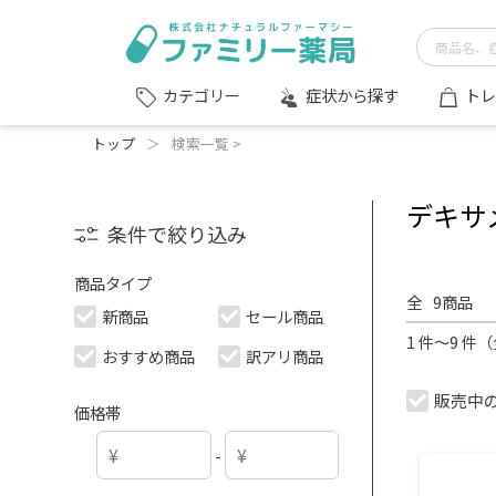
症状から探す
トレ
カテゴリー
トップ
＞
検索一覧 >
デキサ
条件で絞り込み
商品タイプ
全
9
商品
新商品
セール商品
1 件～9 件
おすすめ商品
訳アリ商品
販売中
価格帯
-