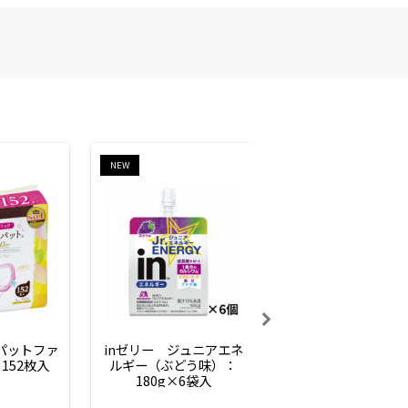
NEW
NEW
ーパットファ
inゼリー　ジュニアエネ
inゼリー　ジュニア
152枚入
ルギー（ぶどう味）：
ルギー（サイダー味
180g×6袋入
180g×6袋入