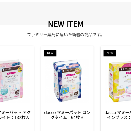
NEW ITEM
ファミリー薬局に届いた新着の商品です。
NEW
NEW
 マミーパット アク
dacco マミーパット ロン
dacco マミ
ライト：132枚入
グタイム：64枚入
インプラス：