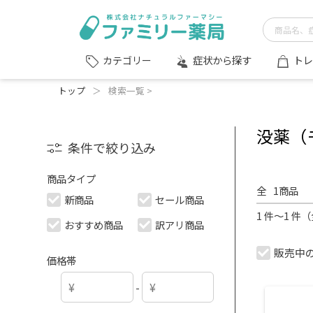
症状から探す
トレ
カテゴリー
トップ
＞
検索一覧 >
没薬（
条件で絞り込み
商品タイプ
全
1
商品
新商品
セール商品
1 件～1 件
おすすめ商品
訳アリ商品
販売中
価格帯
-