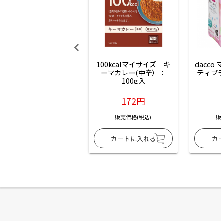
100kcalマイサイズ　キ
dacco
ーマカレー(中辛）：
ティブ
100g入
172円
販売価格(税込)
販