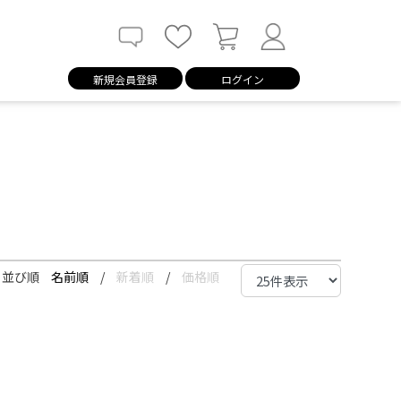
新規会員登録
ログイン
並び順
名前順
/
新着順
/
価格順