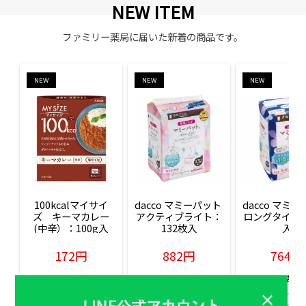
NEW ITEM
ファミリー薬局に届いた新着の商品です。
NEW
NEW
NEW
100kcalマイサイ
dacco マミーパット 
dacco マミー
ズ　キーマカレー
アクティブライト：
ロングタイム：
(中辛）：100g入
132枚入
入
172円
882円
764円
販売価格(税込)
販売価格(税込)
販売価格(税込