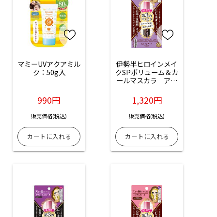
マミーUVアクアミル
伊勢半ヒロインメイ
ク：50g入
クSPボリューム＆カ
ールマスカラ　アド
バンストフィルムブ
ラウン：1本入
990円
1,320円
販売価格(税込)
販売価格(税込)