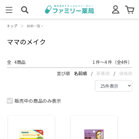
トップ
＞
検索一覧 >
ママのメイク
全
4
商品
1 件～4 件（全4件）
並び順
名前順
/
新着順
/
価格順
販売中の商品のみ表示