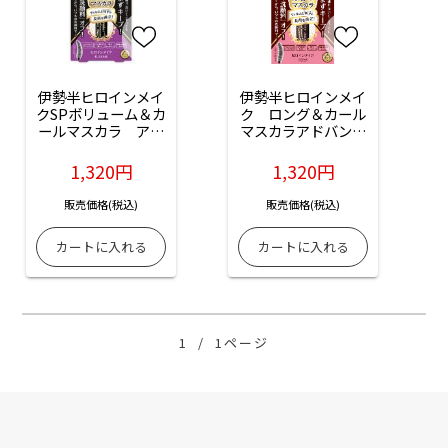
伊勢半ヒロインメイ
伊勢半ヒロインメイ
クSPボリューム＆カ
ク　ロング＆カール
ールマスカラ　アド
マスカラアドバンス
バンストフィルム
トフィルム　ブラウ
（01：漆黒ブラッ
ン：1本入
1,320円
1,320円
ク）：1本入
販売価格(税込)
販売価格(税込)
1
/
1ページ