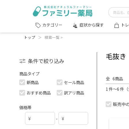
症状から探す
トレ
カテゴリー
トップ
＞
検索一覧 >
毛抜き
条件で絞り込み
商品タイプ
全
6
商品
新商品
セール商品
1 件～6 件
おすすめ商品
訳アリ商品
販売中
価格帯
-