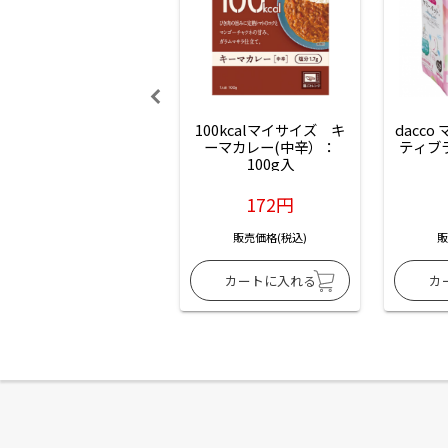
100kcalマイサイズ　キ
dacco
ーマカレー(中辛）：
ティブ
100g入
172円
販売価格(税込)
販